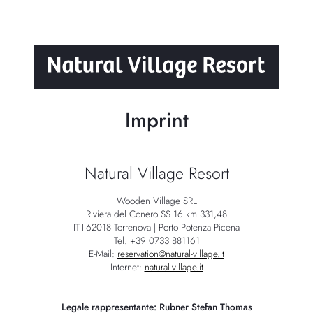
Imprint
Natural Village Resort
Wooden Village SRL
Riviera del Conero SS 16 km 331,48
IT-I-62018 Torrenova | Porto Potenza Picena
Tel. +39 0733 881161
E-Mail:
reservation@natural-village.it
Internet:
natural-village.it
Legale rappresentante: Rubner Stefan Thomas