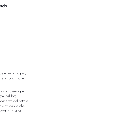
ands
petenza principali,
ture a conduzione
la consulenza per i
tel nel loro
onoscenza del settore
o e affidabile che
vati di qualità.