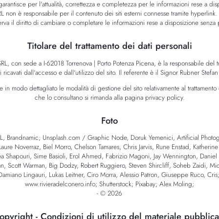
antisce per l'attualità, correttezza e completezza per le informazioni rese a dispo
 non è responsabile per il contenuto dei siti esterni connesse tramite hyperlink
serva il diritto di cambiare o completare le informazioni rese a disposizione senza 
Titolare del trattamento dei dati personali
L, con sede a I-62018 Torrenova | Porto Potenza Picena, è la responsabile del tr
 ricavati dall'accesso e dall'utilizzo del sito. Il referente è il Signor Rubner Stef
 in modo dettagliato le modalità di gestione del sito relativamente al trattamento 
che lo consultano si rimanda alla pagina privacy policy.
Foto
, Brandnamic; Unsplash.com / Graphic Node, Doruk Yemenici, Artificial Photog
aure Noverraz, Biel Morro, Chelson Tamares, Chris Jarvis, Rune Enstad, Katherin
 Shapouri, Sime Basioli, Erol Ahmed, Fabrizio Magoni, Jay Wennington, Daniel 
an, Scott Warman, Big Dodzy, Robert Ruggiero, Steven Shircliff, Soheb Zaidi, Mi
Damiano Lingauri, Lukas Leitner, Ciro Morra, Alessio Patron, Giuseppe Ruco, Cris;
www.rivieradelconero.info; Shutterstock; Pixabay; Alex Moling;
- © 2026
opyright - Condizioni di utilizzo del materiale pubblica