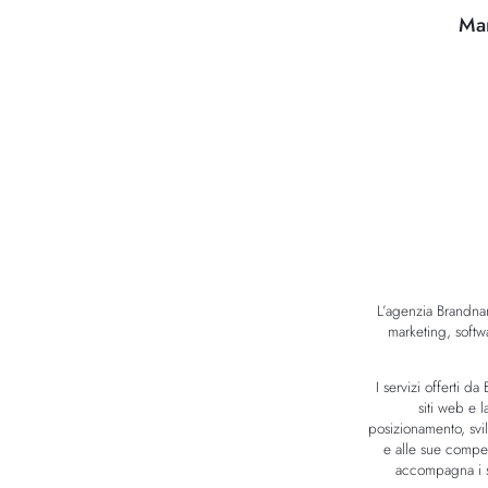
Mar
L’agenzia Brandnam
marketing, softw
I servizi offerti 
siti web e 
posizionamento, svil
e alle sue compet
accompagna i su