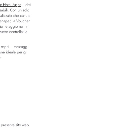
c Hotel Apps
. I dati
zzabili. Con un solo
alizzato che cattura
Manager, la Voucher
ti e aggiornati in
sere controllati e
ospiti. I messaggi
one ideale per gli
.
 presente sito web.