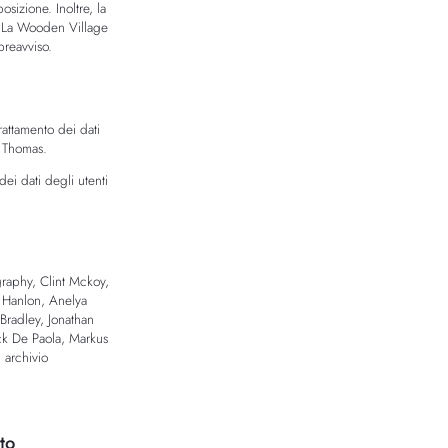
sizione. Inoltre, la
. La Wooden Village
preavviso.
attamento dei dati
an Thomas.
dei dati degli utenti
raphy, Clint Mckoy,
e Hanlon, Anelya
Bradley, Jonathan
ck De Paola, Markus
 archivio
to