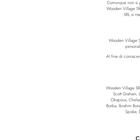
Comunque non si gar
Wooden Village SRL
SRL si ri
Wooden Village SR
personali
Al fine di conoscere
Wooden Village SRL
Scott Graham, L
Okapova, Chelsea
Borba, Ibrahim Bor
Spiske, 
C