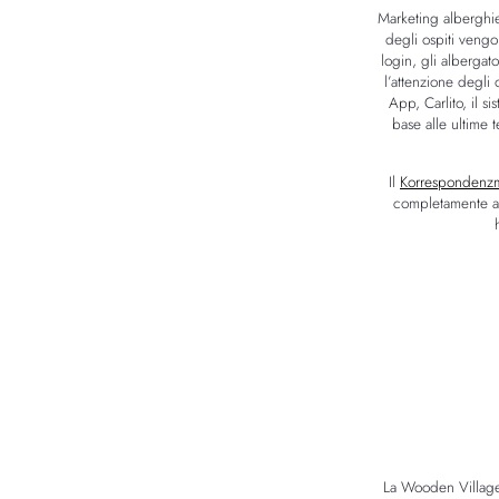
Marketing alberghie
degli ospiti vengon
login, gli albergat
l’attenzione degli
App, Carlito, il 
base alle ultime 
Il
Korrespondenzm
completamente aut
La Wooden Village 