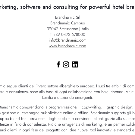
keting, software and consulting for powerful hotel br
Brandnamic Srl
Brandnamic Campus
39042 Bressanone | Italia
T +39 0472 678000
info@brandnamic.com
www.brandnamic.com
ic segue clienti dell’intero settore alberghiero europeo. I suoi tre ambiti di com
are e consulenza, sono alla base di ogni collaborazione con hotel rinomati, strut
familiare e aziende emergenti.
da Brandnamic comprendono la programmazione, il copywriting, il graphic design, 
la gestione di campagne pubblicitarie online e offline. Brandnamic supporta gli ho
uppa brand forti, crea nomi, loghi e claim e convince i clienti grazie alla sua c
enze in fatto di consulenza. Più che un’agenzia di marketing, è un partner solid
oi clienti in ogni fase del progetto con idee nuove, tool innovativi e standard ele